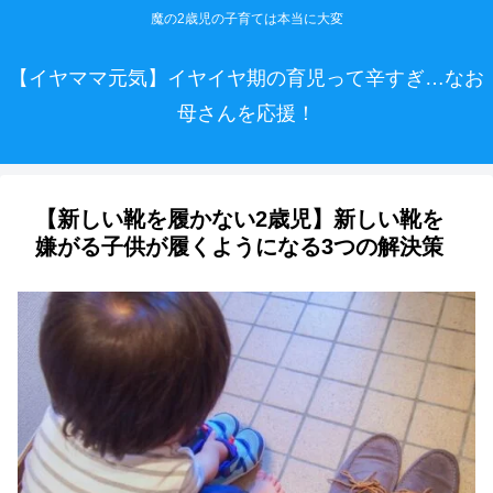
魔の2歳児の子育ては本当に大変
【イヤママ元気】イヤイヤ期の育児って辛すぎ…なお
母さんを応援！
【新しい靴を履かない2歳児】新しい靴を
嫌がる子供が履くようになる3つの解決策