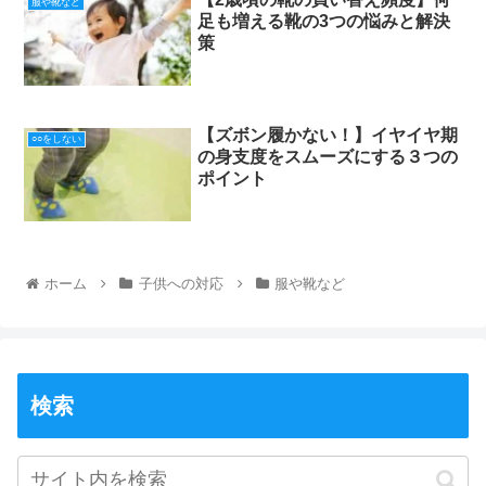
服や靴など
足も増える靴の3つの悩みと解決
策
【ズボン履かない！】イヤイヤ期
○○をしない
の身支度をスムーズにする３つの
ポイント
ホーム
子供への対応
服や靴など
検索