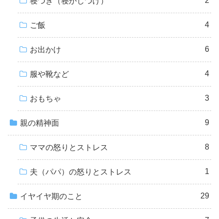
2
寝つき（寝かしつけ）
4
ご飯
6
お出かけ
4
服や靴など
3
おもちゃ
9
親の精神面
8
ママの怒りとストレス
1
夫（パパ）の怒りとストレス
29
イヤイヤ期のこと